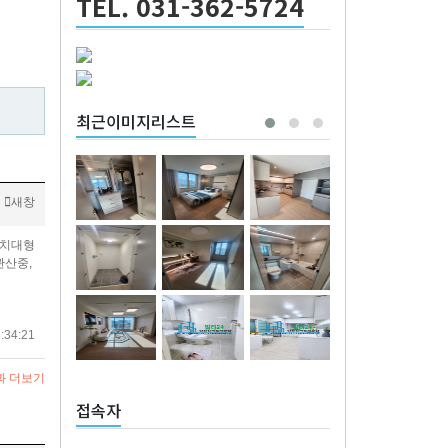
TEL. 031-362-5724
최근이미지리스트
새창
설치대형
관산중,
:34:21
과 더보기
접속자