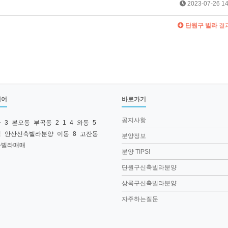
2023-07-26 14
단원구 빌라
결
색어
바로가기
공지사항
라
3
본오동
부곡동
2
1
4
와동
5
역
안산신축빌라분양
이동
8
고잔동
분양정보
축빌라매매
분양 TIPS!
단원구신축빌라분양
상록구신축빌라분양
자주하는질문