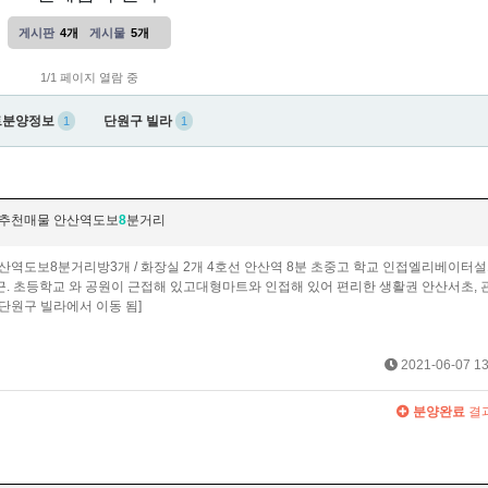
게시판
4개
게시물
5개
1/1 페이지 열람 중
트분양정보
단원구 빌라
1
1
 추천매물 안산역도보
8
분거리
도보8분거리방3개 / 화장실 2개 4호선 안산역 8분 초중고 학교 인접엘리베이터
역인근. 초등학교 와 공원이 근접해 있고대형마트와 인접해 있어 편리한 생활권 안산서초, 
48 단원구 빌라에서 이동 됨]
2021-06-07 13
분양완료
결