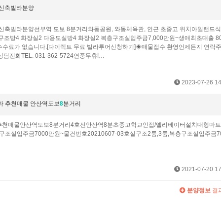
층 신축빌라분양
층 신축빌라분양선부역 도보 8분거리와동공원, 와동체육관, 인근 초중고 위치아일랜드식
구조방4 화장실2 다용도실방4 화장실2 복층구조실입주금7,000만원~생애최초대출 8
수수료가 없습니다.[다이렉트 무료 빌라투어신청하기]◈매물접수 환영언제든지 연락주
 TEL. 031-362-5724 연중무휴!…
2023-07-26 14
라 추천매물 안산역도보
8
분거리
천매물안산역도보8분거리4호선안산역8분초중고학교인접/엘리베이터설치대형마트
복층구조실입주금7000만원~물건번호20210607-03호실구조2룸,3룸,복층구조실입주금7
2021-07-20 17
분양정보
결