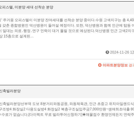
 오피스텔, 미분양 세대 선착순 분양
’ 주거용 오피스텔이 미분양 잔여세대를 선착순 분양 중이다.수원 고색지구는 총 4,40
을 갖춘 종합병원인 덕산병원이 들어설 예정이다. 또한, 덕산병원과 함께 인근에 탑동 
이 일대는 의료․행정․연구 인력이 대거 몰릴 것으로 예상된다.덕산병원 인근 고색2지
지상 15층으로 설계된…
2024-11-26 12
아파트분양정보
결
층 신축빌라분양
층 신축빌라분양선부역 도보 8분거리와동공원, 와동체육관, 인근 초중고 위치아일랜드식
구조방4 화장실2 다용도실방4 화장실2 복층구조실입주금7,000만원~생애최초대출 8
수수료가 없습니다.[다이렉트 무료 빌라투어신청하기]◈매물접수 환영언제든지 연락주