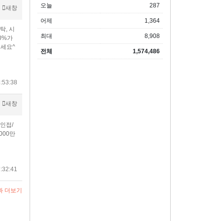
오늘
287
새창
어제
1,364
탁, 시
최대
8,908
0%가
세요^
전체
1,574,486
:53:38
새창
인접/
000만
:32:41
과 더보기