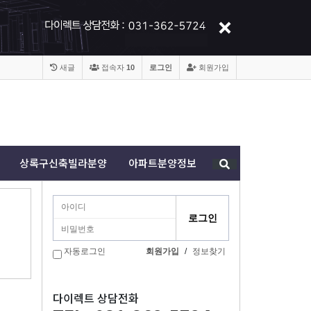
새글
접속자
10
로그인
회원가입
상록구신축빌라분양
아파트분양정보
자동로그인
회원가입
/
정보찾기
다이렉트 상담전화