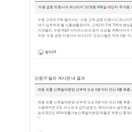
'수원 금호 리첸시아 퍼스티지' 12개동
8
06실 대단지 주거용
수원 고색지구에 들어서는 ‘수원 고색 금호 리첸시아 퍼스티지
대가 입주하게 될 신흥생활권이며, 고색2지구에 706개 병상
이션밸리, 수원 R&D 사이언스파크 등이 조성될 계획이어서 
치한 ‘수원 금호 리첸시아 퍼스티지’ 오피스텔은 지하 2층~
빌라24
단원구 빌라 게시판 내 결과
와동 포룸 신축빌라분양 선부역 도보
8
분거리 안산 4룸 복
와동 포룸 신축빌라분양 선부역 도보 8분거리 안산 4룸 복
스템에어컨 2대, 비스포크 김치냉장고, 에어드레서 설치호실
능외국인도 80%대출가능신축빌라분양 매물은 부동산 중개
^