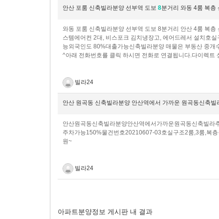
안산 포룸 신축빌라분양 선부역 도보
8
분거리 와동 4룸 복
와동 포룸 신축빌라분양 선부역 도보 8분거리 안산 4룸 복
스템에어컨 2대, 비스포크 김치냉장고, 에어드레서 설치호실
능외국인도 80%대출가능신축빌라분양 매물은 부동산 중개
^아래 전화번호를 클릭 하시면 전화로 연결됩니다.다이렉트 상담전화
빌라24
안산 원곡동 신축빌라분양 안산역에서 가까운 원곡동신축빌
안산원곡동신축빌라분양안산역에서가까운원곡동신축빌라추
주차가능150%​물건번호20210607-03호실구조2룸,3룸,
원~
빌라24
아파트분양정보 게시판 내 결과