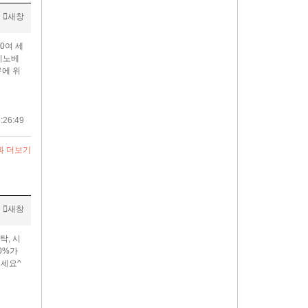
새창
0여 세
이노베
구에 위
:26:49
과 더보기
새창
탁, 시
0%가
세요^