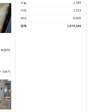
오늘
1,349
어제
1,523
최대
8,908
전체
1,574,184
 복층/테
> 더보기