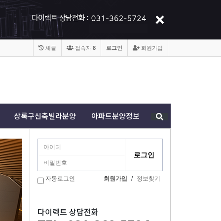
새글
접속자
8
로그인
회원가입
상록구신축빌라분양
아파트분양정보
자동로그인
회원가입
/
정보찾기
xt
다이렉트 상담전화