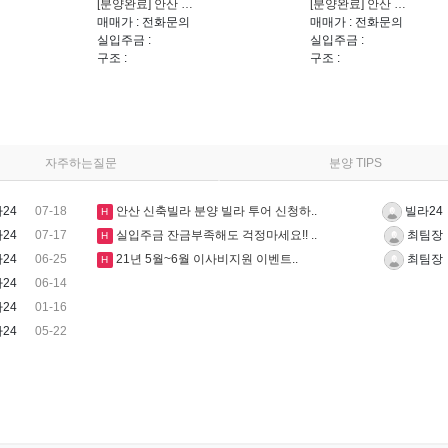
[분양완료] 안산 …
[분양완료] 안산 …
매매가 : 전화문의
매매가 : 전화문의
실입주금 :
실입주금 :
구조 :
구조 :
자주하는질문
분양 TIPS
07-18
안산 신축빌라 분양 빌라 투어 신청하..
24
빌라24
H
07-17
실입주금 잔금부족해도 걱정마세요!! ..
24
최팀장
H
06-25
21년 5월~6월 이사비지원 이벤트..
24
최팀장
H
06-14
24
01-16
24
05-22
24