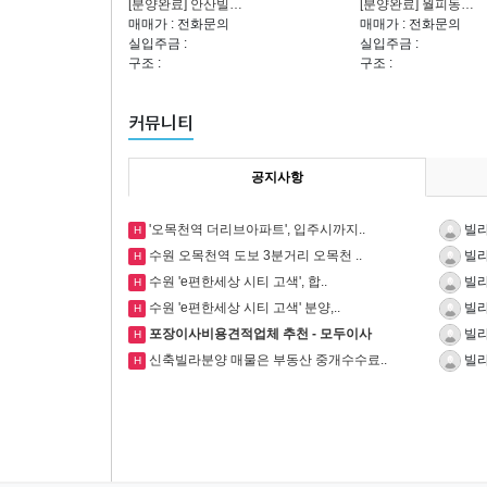
[분양완료] 안산빌…
[분양완료] 월피동…
매매가 : 전화문의
매매가 : 전화문의
실입주금 :
실입주금 :
구조 :
구조 :
커뮤니티
공지사항
'오목천역 더리브아파트', 입주시까지..
빌라
H
수원 오목천역 도보 3분거리 오목천 ..
빌라
H
​수원 'e편한세상 시티 고색', 합..
빌라
H
수원 'e편한세상 시티 고색' 분양,..
빌라
H
포장이사비용견적업체 추천 - 모두이사
빌라
H
신축빌라분양 매물은 부동산 중개수수료..
빌라
H