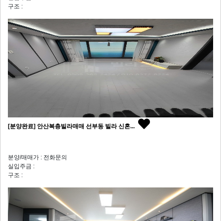
구조 :
[분양완료] 안산복층빌라매매 선부동 빌라 신혼...
분양/매매가 : 전화문의
실입주금 :
구조 :