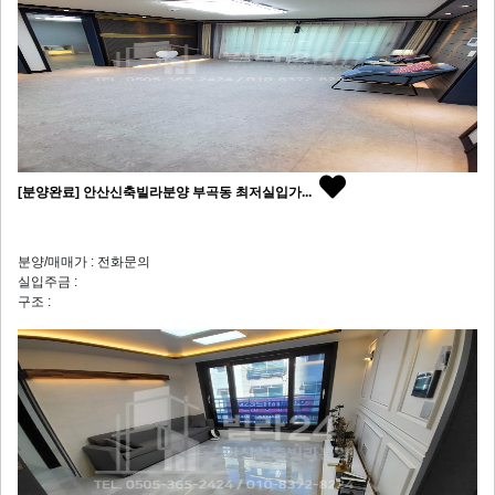
[분양완료] 안산신축빌라분양 부곡동 최저실입가...
분양/매매가 : 전화문의
실입주금 :
구조 :