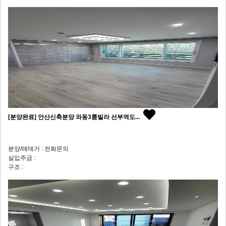
[분양완료] 안산신축분양 와동3룸빌라 선부역도...
분양/매매가 : 전화문의
실입주금 :
구조 :