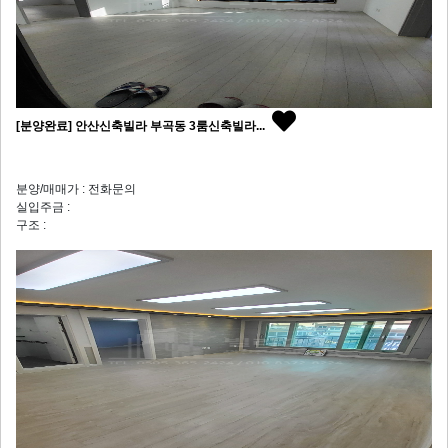
[분양완료] 안산신축빌라 부곡동 3룸신축빌라...
분양/매매가 : 전화문의
실입주금 :
구조 :