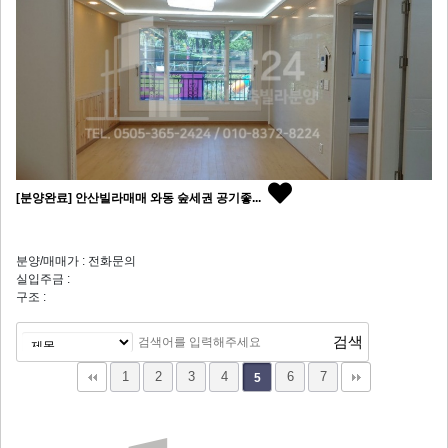
[분양완료] 안산빌라매매 와동 숲세권 공기좋...
분양/매매가 : 전화문의
실입주금 :
구조 :
1
2
3
4
6
7
5