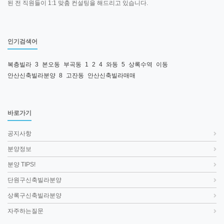
된 전 직원들이 1:1 맞춤 컨설팅을 해드리고 있습니다.
인기검색어
복층빌라
3
본오동
부곡동
1
2
4
와동
5
상록수역
이동
안산신축빌라분양
8
고잔동
안산신축빌라매매
바로가기
공지사항
분양정보
분양 TIPS!
단원구신축빌라분양
상록구신축빌라분양
자주하는질문